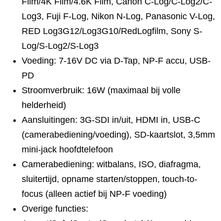
Film/4K Film/4.6K Film, Canon C-Log/C-Log2/C-
Log3, Fuji F-Log, Nikon N-Log, Panasonic V-Log,
RED Log3G12/Log3G10/RedLogfilm, Sony S-
Log/S-Log2/S-Log3
Voeding: 7-16V DC via D-Tap, NP-F accu, USB-
PD
Stroomverbruik: 16W (maximaal bij volle
helderheid)
Aansluitingen: 3G-SDI in/uit, HDMI in, USB-C
(camerabediening/voeding), SD-kaartslot, 3,5mm
mini-jack hoofdtelefoon
Camerabediening: witbalans, ISO, diafragma,
sluitertijd, opname starten/stoppen, touch-to-
focus (alleen actief bij NP-F voeding)
Overige functies: