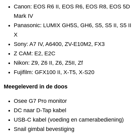
Canon: EOS R6 II, EOS R6, EOS R8, EOS 5D
Mark IV
Panasonic: LUMIX GH5S, GH6, S5, S5 II, S5 II
X
Sony: A7 IV, A6400, ZV-E10M2, FX3
Z CAM: E2, E2C
Nikon: Z9, Z6 II, Z6, Z5II, Zf
Fujifilm: GFX100 II, X-T5, X-S20
Meegeleverd in de doos
Osee G7 Pro monitor
DC naar D-Tap kabel
USB-C kabel (voeding en camerabediening)
Snail gimbal bevestiging